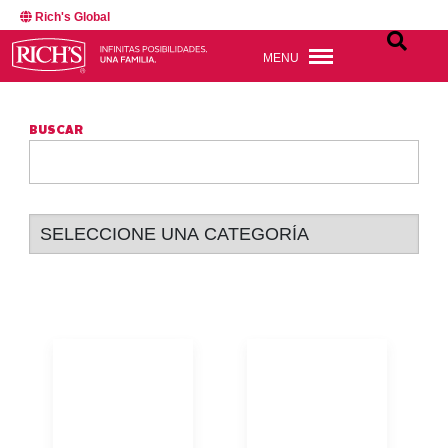
Rich's Global
MENU
BUSCAR