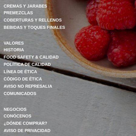
CREMAS Y JARABES
PREMEZCLAS
COBERTURAS Y RELLENOS
BEBIDAS Y TOQUES FINALES
VALORES
HISTORIA
FOOD SAFETY & CALIDAD
POLÍTICA DE CALIDAD
LÍNEA DE ÉTICA
CÓDIGO DE ÉTICA
AVISO NO REPRESALIA
COMUNICADOS
NEGOCIOS
CONÓCENOS
¿DÓNDE COMPRAR?
AVISO DE PRIVACIDAD