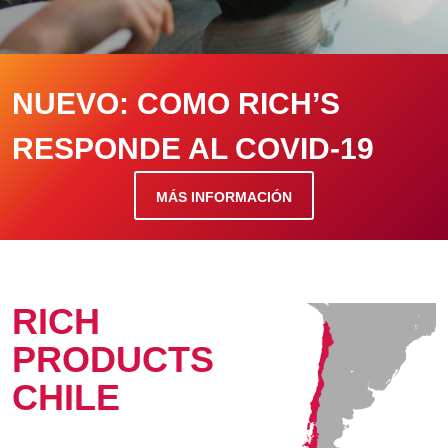
NUEVO:
COMO RICH’S
RESPONDE AL COVID-19
MÁS INFORMACIÓN
RICH
PRODUCTS
CHILE