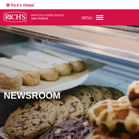
Rich's Global
MENU
NEWSROOM