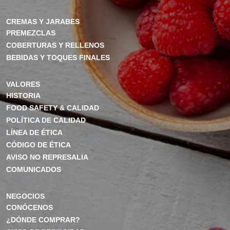
CREMAS Y JARABES
PREMEZCLAS
COBERTURAS Y RELLENOS
BEBIDAS Y TOQUES FINALES
VALORES
HISTORIA
FOOD SAFETY & CALIDAD
POLÍTICA DE CALIDAD
LÍNEA DE ÉTICA
CÓDIGO DE ÉTICA
AVISO NO REPRESALIA
COMUNICADOS
NEGOCIOS
CONÓCENOS
¿DÓNDE COMPRAR?