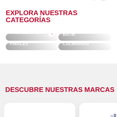
EXPLORA NUESTRAS
CATEGORÍAS
CREMAS PARA
PREMEZCLAS
BATIR
BEBIDAS Y
TOQUES
SOLUCIONES
:
:
FINALES
CULINARIAS
RELLENOS
:
:
DESCUBRE NUESTRAS MARCAS