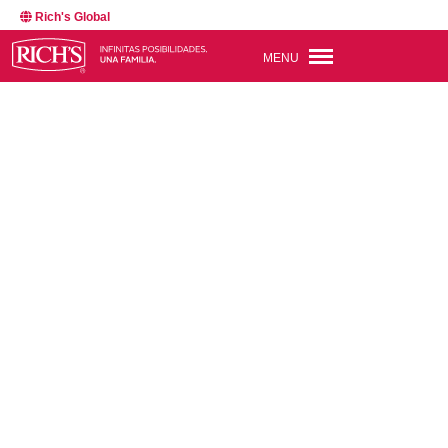
Rich's Global
MENU
BACK TO NEWSROOM
23781
APR 1, 2025