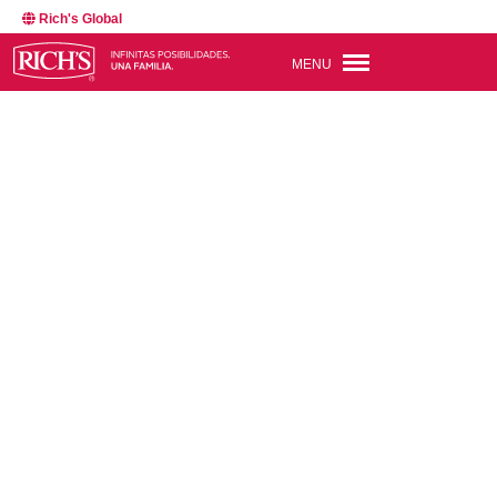
Rich's Global
MENU
BACK TO NEWSROOM
69235
JUL 19, 2024