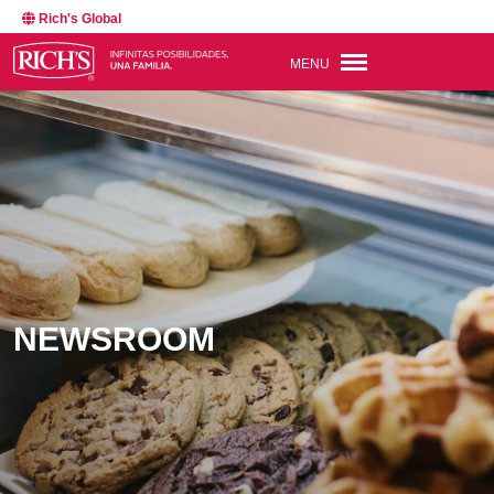
Rich's Global
MENU
NEWSROOM