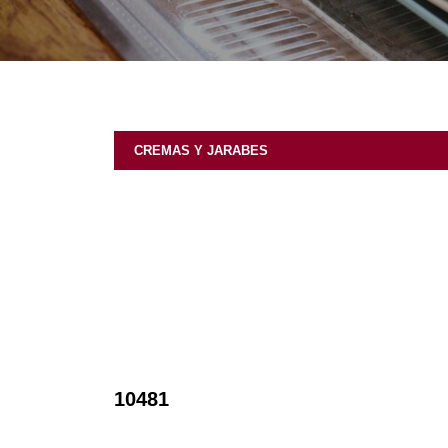
CREMAS Y JARABES
10481